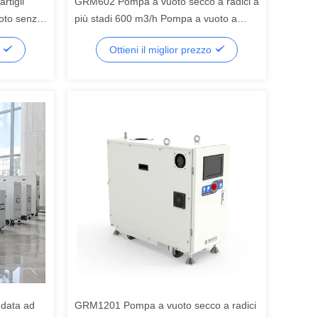
tigli
GRM602 Pompa a vuoto secco a radici a
oto senza
più stadi 600 m3/h Pompa a vuoto a
il processo
media capacità senza olio per il
o
Ottieni il miglior prezzo
processo dei semiconduttori
ddata ad
GRM1201 Pompa a vuoto secco a radici