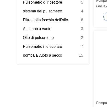
Pompa 
Pulsometro di ripetitore
5
GRH120
sistema del pulsometro
4
senza 
CVD a 
Filtro dalla foschia dell'olio
6
Alto tubo a vuoto
3
Olio di pulsometro
2
Pulsometro molecolare
7
pompa a vuoto a secco
15
Pompa 