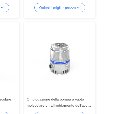
co
olio per il processo dei semiconduttori
o
Ottieni il miglior prezzo
ecolare
Omologazione della pompa a vuoto
molecolare di raffreddamento dell'acqua
 per
FFZ250/2000PM-W