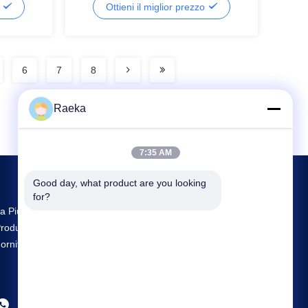
o
Ottieni il miglior prezzo
6
7
8
Raeka
7:35 AM
Good day, what product are you looking 
for?
a Più Grande Ricerca E Sviluppo E
roduzione Rotary Vane Vacuum Pump
ornitore In Cina