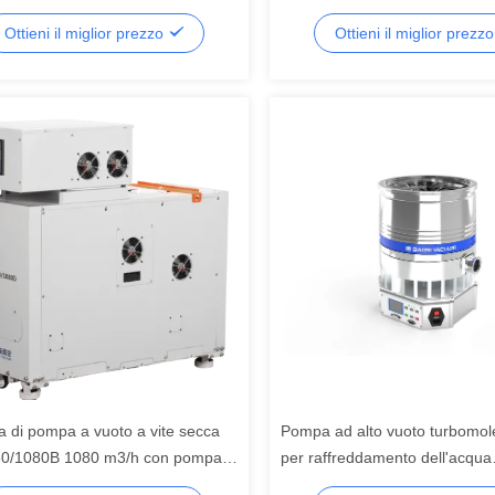
locità per la produzione di
olio per il trasferimento di cari
Ottieni il miglior prezzo
Ottieni il miglior prezz
nduttori
a di pompa a vuoto a vite secca
Pompa ad alto vuoto turbomol
0/1080B 1080 m3/h con pompa
per raffreddamento dell'acqua
erva GSD160
DFFZ250/2000PM-W 2000 L/S