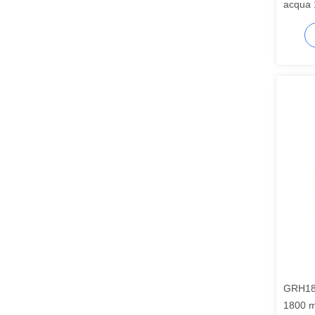
acqua 
per app
GRH180
1800 m