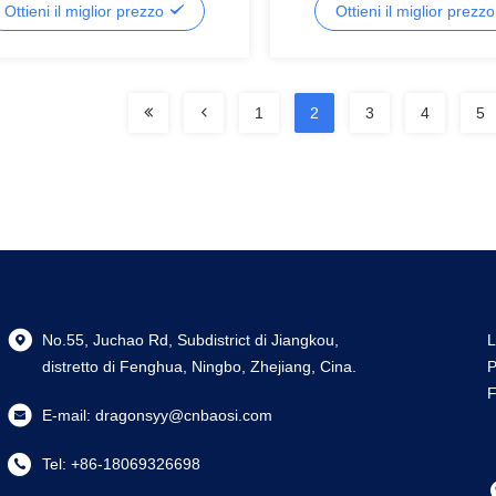
Ottieni il miglior prezzo
Ottieni il miglior prezz
semiconduttori
1
2
3
4
5
No.55, Juchao Rd, Subdistrict di Jiangkou,
L
distretto di Fenghua, Ningbo, Zhejiang, Cina.
P
F
E-mail:
dragonsyy@cnbaosi.com
Tel:
+86-18069326698