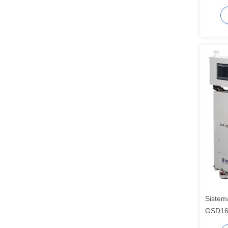
alta ve
semico
Sistem
GSD16
di ris