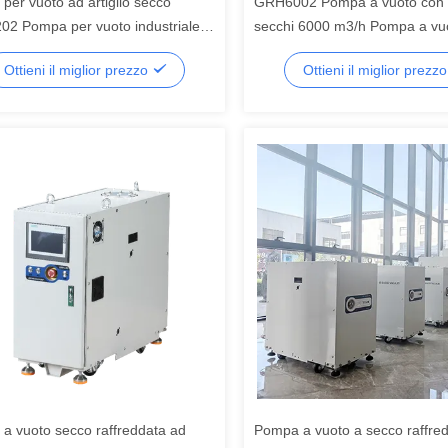
per vuoto ad artiglio secco
GRH6002 Pompa a vuoto con ar
2 Pompa per vuoto industriale
secchi 6000 m3/h Pompa a vu
olio da 1200 m³/h per processo
olio ad altissima capacità per 
Ottieni il miglior prezzo
Ottieni il miglior prezz
semiconduttore
dei semiconduttori
a vuoto secco raffreddata ad
Pompa a vuoto a secco raffre