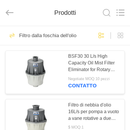
Ningbo
Baosi
Energy
Prodotti
Equipment
Co.,
Ltd..
All
Rights
CASA.
62
Reserved.
Filtro dalla foschia dell'olio
pulsometro rotatorio
PRODOTTI
della pala
BSF30 30 L/s High
Capacity Oil Mist Filter
DI
Eliminator for Rotary
NOI
Vane Vacuum Pump
Negotiate MOQ:10 pezzi
System Protection
CONTATTO
13
VISITA
Pulsometro del
ALLA
Filtro di nebbia d'olio
16L/s per pompa a vuoto
FABBRICA
rotolo
a vane rotative a due
fasi BSF16B
$ MOQ:1