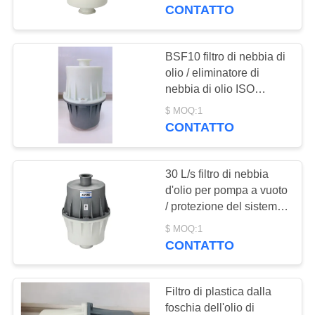
CONTROLLO
CONTATTO
DELLA
QUALITÀ
BSF10 filtro di nebbia di
14
olio / eliminatore di
Pulsometro asciutto
nebbia di olio ISO
CONTATTACI
approvato per
della vite
$ MOQ:1
risparmiare perdite di
CONTATTO
CHIEDI UN
olio
PREVENTIVO
30 L/s filtro di nebbia
d'olio per pompa a vuoto
BAOSI
/ protezione del sistema
25
a vuoto
COMPRESSOR
$ MOQ:1
CONTATTO
pulsometro di radici
MAPPA
Filtro di plastica dalla
DEL
foschia dell'olio di