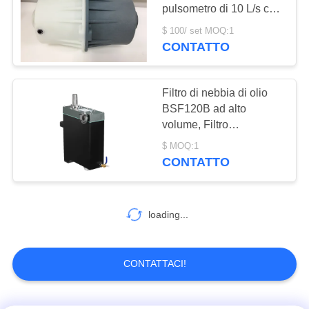
SITO
pulsometro di 10 L/s che
protegge
$ 100/ set MOQ:1
dall'inquinamento della
POLITICA
CONTATTO
5
foschia dell'olio
SULLA
Pulsometro di
PRIVACY
Filtro di nebbia di olio
ripetitore
BSF120B ad alto
volume, Filtro
eliminatore di nebbia di
$ MOQ:1
pompa a vuoto rotante di
CONTATTO
olio
4
loading...
sistema del
pulsometro
CONTATTACI!