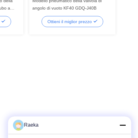
o della
Modello pneumatico della valvola di
tubo a
angolo di vuoto KF40 GDQ-J40B
o
Ottieni il miglior prezzo
Raeka