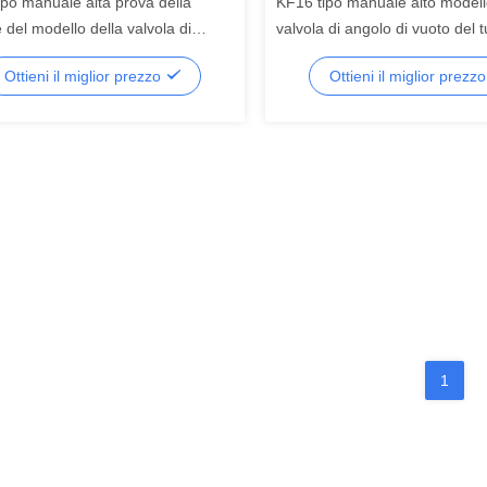
ipo manuale alta prova della
KF16 tipo manuale alto modell
 del modello della valvola di
valvola di angolo di vuoto del 
 di vuoto del tubo a vuoto GD-
vuoto GD-J16B
Ottieni il miglior prezzo
Ottieni il miglior prezz
1