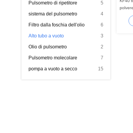
KF40 t
Pulsometro di ripetitore
5
polvere
sistema del pulsometro
4
angolo
J40B
Filtro dalla foschia dell'olio
6
Alto tubo a vuoto
3
Olio di pulsometro
2
Pulsometro molecolare
7
pompa a vuoto a secco
15