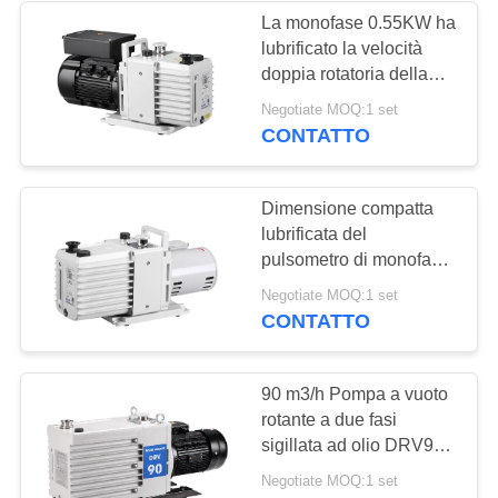
La monofase 0.55KW ha
lubrificato la velocità
6
doppia rotatoria della
Filtro dalla foschia
fase 16 CBM/h del
Negotiate MOQ:1 set
pulsometro della pala
CONTATTO
dell'olio
Dimensione compatta
lubrificata del
pulsometro di monofase
DRV10 a basso rumore
3
Negotiate MOQ:1 set
CONTATTO
Alto tubo a vuoto
90 m3/h Pompa a vuoto
rotante a due fasi
sigillata ad olio DRV90
RAL 7047
Negotiate MOQ:1 set