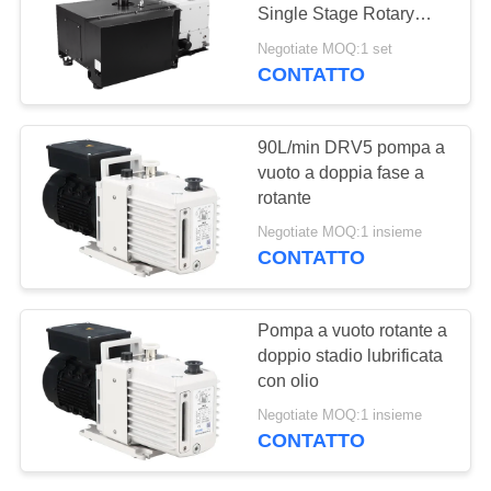
SITO
Single Stage Rotary
Vane Vacuum Pump for
Negotiate MOQ:1 set
Heavy Industry
POLITICA
CONTATTO
5
SULLA
Pulsometro di
PRIVACY
90L/min DRV5 pompa a
ripetitore
vuoto a doppia fase a
rotante
Negotiate MOQ:1 insieme
CONTATTO
4
Pompa a vuoto rotante a
sistema del
doppio stadio lubrificata
con olio
pulsometro
Negotiate MOQ:1 insieme
CONTATTO