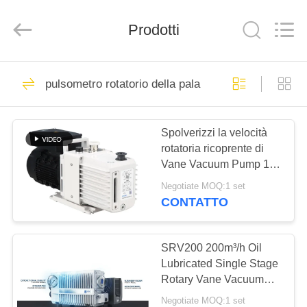
Ningbo
Baosi
Energy
Prodotti
Equipment
Co.,
Ltd..
All
Rights
CASA.
62
Reserved.
pulsometro rotatorio della pala
pulsometro rotatorio
PRODOTTI
della pala
Spolverizzi la velocità
rotatoria ricoprente di
DI
Vane Vacuum Pump 16
NOI
CBM/H 0,55 chilowatt di
Negotiate MOQ:1 set
potere DRV16 del
CONTATTO
motore
13
VISITA
Pulsometro del
ALLA
SRV200 200m³/h Oil
Lubricated Single Stage
FABBRICA
rotolo
Rotary Vane Vacuum
Pump for Industrial
Negotiate MOQ:1 set