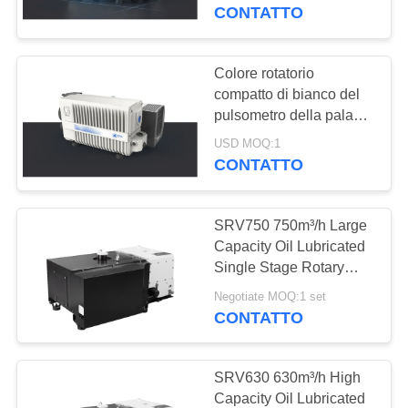
CONTROLLO
Vacuum Applications
CONTATTO
DELLA
QUALITÀ
Colore rotatorio
14
compatto di bianco del
Pulsometro asciutto
pulsometro della pala
CONTATTACI
della singola fase
della vite
USD MOQ:1
Srv300 300 M3/H
CONTATTO
CHIEDI UN
PREVENTIVO
SRV750 750m³/h Large
Capacity Oil Lubricated
BAOSI
Single Stage Rotary
25
Vane Vacuum Pump for
COMPRESSOR
Negotiate MOQ:1 set
Industrial Systems
CONTATTO
pulsometro di radici
MAPPA
SRV630 630m³/h High
DEL
Capacity Oil Lubricated