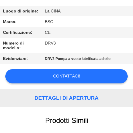
CONTROLLO
DELLA
Luogo di origine:
La CINA
QUALITÀ
Marca:
BSC
Certificazione:
CE
CONTATTACI
Numero di
DRV3
modello:
CHIEDI UN
Evidenziare:
DRV3 Pompa a vuoto lubrificata ad olio
PREVENTIVO
CONTATTACI!
BAOSI
COMPRESSOR
DETTAGLI DI APERTURA
SITEMAP
Prodotti Simili