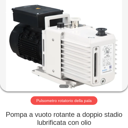
Ningbo
Baosi
Energy
Equipment
Co.,
Ltd..
All
Rights
CASA.
Reserved.
PRODOTTI
DI
NOI
VISITA
ALLA
Pulsometro rotatorio della pala
FABBRICA
Pompa a vuoto rotante a doppio stadio
lubrificata con olio