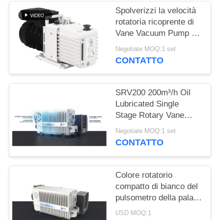
POLITICA
Spolverizzi la velocità
SULLA
rotatoria ricoprente di
PRIVACY
Vane Vacuum Pump 16
CBM/H 0,55 chilowatt
Negotiate MOQ:1 set
di potere DRV16 del
CONTATTO
motore
SRV200 200m³/h Oil
Lubricated Single
Stage Rotary Vane
Vacuum Pump for
Negotiate MOQ:1 set
Industrial Vacuum
CONTATTO
Applications
Colore rotatorio
compatto di bianco del
pulsometro della pala
della singola fase
USD MOQ:1