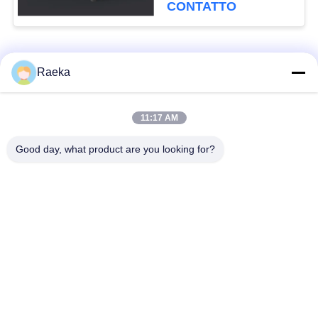
Srv300 300 M3/H
CONTATTO
Categorie popolari
Tutti
Raeka
pulsometro rotatorio
11:17 AM
Pulsometro del rotolo
della pala
Good day, what product are you looking for?
Pulsometro asciutto
pulsometro di radici
della vite
Pulsometro di
sistema del
ripetitore
pulsometro
Filtro dalla foschia
Alto tubo a vuoto
dell'olio