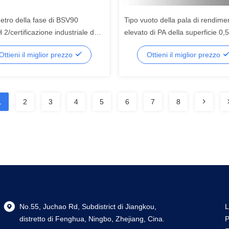
etro della fase di BSV90
Tipo vuoto della pala di rendime
2/certificazione industriale del
elevato di PA della superficie 0,5
 pulsometri
pittura del pulsometro ultimo
Ottieni il miglior prezzo
Ottieni il miglior prezzo
1
2
3
4
5
6
7
8
No.55, Juchao Rd, Subdistrict di Jiangkou,
L
distretto di Fenghua, Ningbo, Zhejiang, Cina.
P