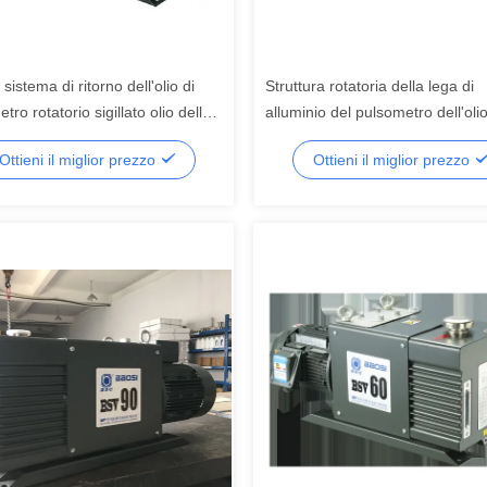
 sistema di ritorno dell'olio di
Struttura rotatoria della lega di
tro rotatorio sigillato olio della
alluminio del pulsometro dell'oli
i BSV60 60m3/H 2 anti
160CFM
Ottieni il miglior prezzo
Ottieni il miglior prezzo