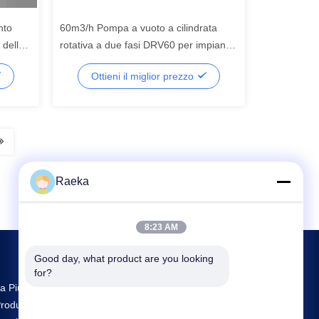
nto
60m3/h Pompa a vuoto a cilindrata
 della
rotativa a due fasi DRV60 per impianti
di refrigerazione
Ottieni il miglior prezzo
Raeka
8:23 AM
Good day, what product are you looking 
for?
a Più Grande Ricerca E Sviluppo E
roduzione Rotary Vane Vacuum Pump