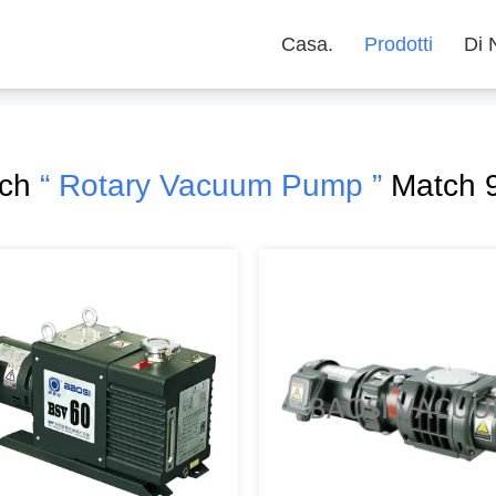
Casa.
Prodotti
Di 
rch
“ Rotary Vacuum Pump ”
Match 9