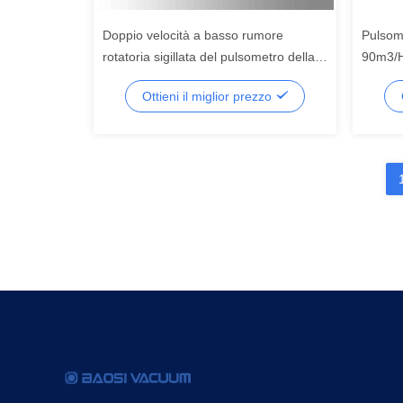
Doppio velocità a basso rumore
Pulsom
rotatoria sigillata del pulsometro della
90m3/H 
pala della fase olio 90 CBM/H
CE dei
Ottieni il miglior prezzo