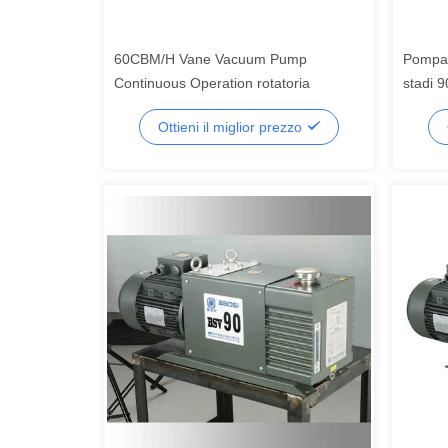
60CBM/H Vane Vacuum Pump
Pompa p
Continuous Operation rotatoria
stadi 9
Ottieni il miglior prezzo