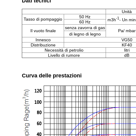
Dati tecnici
Unità
50 Hz
-1
Tasso di pompaggio
m3h
- Un min
60 Hz
senza zavorra di gas
Il vuoto finale
Pa/ mbar
di legno di legno
Innesco
VG50
Distribuzione
KF40
Necessità di petrolio
litri
Livello di rumore
dB
Curva delle prestazioni