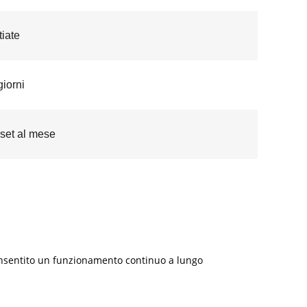
iate
giorni
set al mese
 consentito un funzionamento continuo a lungo