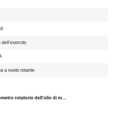
60
 dell'esercito
A
 a vuoto rotante
pulsometro rotatorio dell'olio di metallurgia