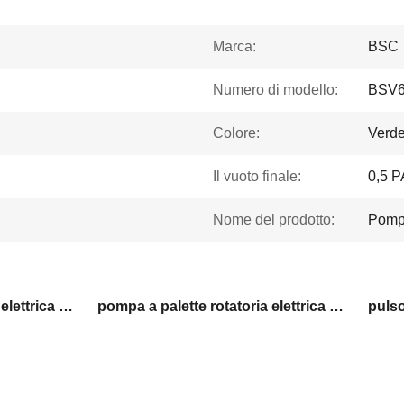
Marca:
BSC
Numero di modello:
BSV
Colore:
Verde
Il vuoto finale:
0,5 P
Nome del prodotto:
Pompa
pompa a palette rotatoria elettrica di metallurgia
pompa a palette rotatoria elettrica 60CBM/h