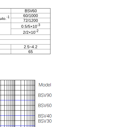
BSV60
60/1000
-1
uto.
72/1200
-3
0.5/5×10
-2
2/2×10
2.5~4.2
65