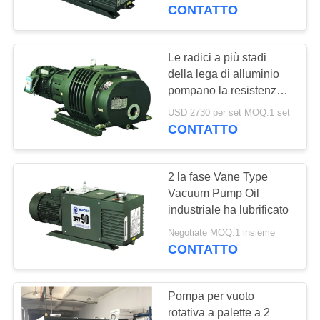
CONTROLLO
CONTATTO
DELLA
QUALITÀ
Le radici a più stadi
14
della lega di alluminio
Pulsometro asciutto
pompano la resistenza
CONTATTACI
della corrosione
della vite
USD 2730 per set MOQ:1 set
600m3/h
CONTATTO
CHIEDI UN
PREVENTIVO
2 la fase Vane Type
Vacuum Pump Oil
BAOSI
industriale ha lubrificato
25
COMPRESSOR
Negotiate MOQ:1 insieme
CONTATTO
pulsometro di radici
MAPPA
Pompa per vuoto
DEL
rotativa a palette a 2