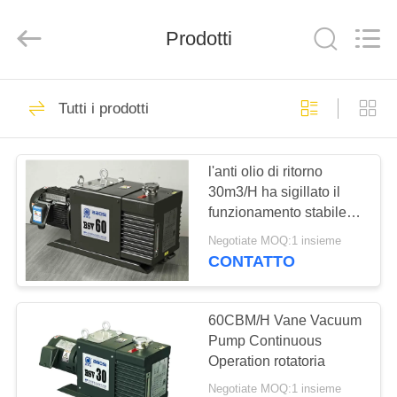
Ningbo
Baosi
Energy
Prodotti
Equipment
Co.,
Ltd..
All
Rights
CASA.
62
Reserved.
Tutti i prodotti
pulsometro rotatorio
PRODOTTI
della pala
l'anti olio di ritorno
30m3/H ha sigillato il
DI
funzionamento stabile
NOI
della pompa a rotore
Negotiate MOQ:1 insieme
CONTATTO
13
VISITA
Pulsometro del
ALLA
60CBM/H Vane Vacuum
Pump Continuous
FABBRICA
rotolo
Operation rotatoria
Negotiate MOQ:1 insieme