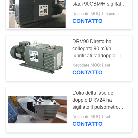
SITO
stadi 90CBM/H sigillata
a olio
Negotiate MOQ:1 insieme
POLITICA
CONTATTO
5
SULLA
Pulsometro di
PRIVACY
DRV90 Diretto-ha
ripetitore
collegato 90 m3/h
lubrificati raddoppia - il
pulsometro della fase a
Negotiate MOQ:1 set
basso rumore
CONTATTO
4
L'olio della fase del
sistema del
doppio DRV24 ha
sigillato il pulsometro
pulsometro
industriale della pompa
Negotiate MOQ:1 set
a rotore 6 L/s
CONTATTO