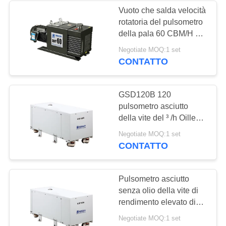
Vuoto che salda velocità
rotatoria del pulsometro
6
della pala 60 CBM/H per
Filtro dalla foschia
metallurgia di vuoto
Negotiate MOQ:1 set
CONTATTO
dell'olio
GSD120B 120
pulsometro asciutto
della vite del ³ /h Oilless
di m. per l'essiccazione
3
Negotiate MOQ:1 set
dell'Accumulatore litio-
CONTATTO
ione
Alto tubo a vuoto
Pulsometro asciutto
senza olio della vite di
rendimento elevato di
GSD160B 160 peso del
Negotiate MOQ:1 set
³ /h 273KG di m.