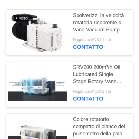
POLITICA
SULLA
Spolverizzi la velocità
PRIVACY
rotatoria ricoprente di
Vane Vacuum Pump 16
CBM/H 0,55 chilowatt
Negotiate MOQ:1 set
di potere DRV16 del
CONTATTO
motore
SRV200 200m³/h Oil
Lubricated Single
Stage Rotary Vane
Vacuum Pump for
Negotiate MOQ:1 set
Industrial Vacuum
CONTATTO
Applications
Colore rotatorio
compatto di bianco del
pulsometro della pala