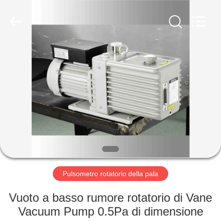
Ningbo
Baosi
Energy
Equipment
Co.,
Ltd..
All
Rights
CASA.
Reserved.
PRODOTTI
DI
NOI
VISITA
ALLA
Pulsometro rotatorio della pala
FABBRICA
Vuoto a basso rumore rotatorio di Vane
Vacuum Pump 0.5Pa di dimensione