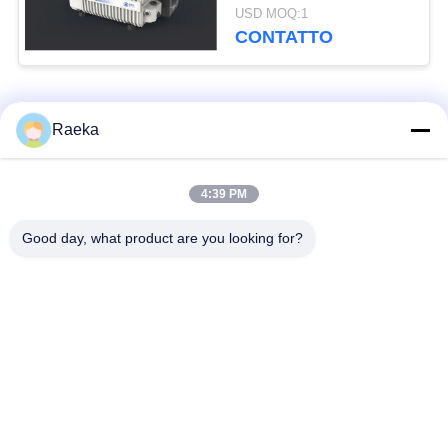
della singola fase
USD MOQ:1
Srv300 300 M3/H
CONTATTO
Categorie popolari
Tutti
Raeka
pulsometro rotatorio
4:39 PM
Pulsometro del rotolo
della pala
Good day, what product are you looking for?
Pulsometro asciutto
pulsometro di radici
della vite
Pulsometro di
sistema del
ripetitore
pulsometro
Filtro dalla foschia
Alto tubo a vuoto