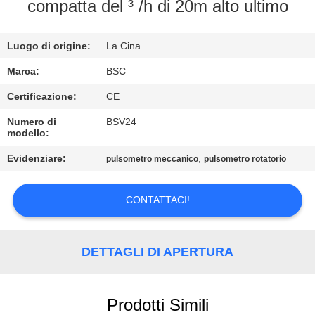
CONTROLLO
compatta del ³ /h di 20m alto ultimo
DELLA
Luogo di origine:
La Cina
QUALITÀ
Marca:
BSC
CONTATTACI
Certificazione:
CE
Numero di
BSV24
modello:
CHIEDI UN
PREVENTIVO
Evidenziare:
,
pulsometro meccanico
pulsometro rotatorio
CONTATTACI!
BAOSI
COMPRESSOR
DETTAGLI DI APERTURA
SITEMAP
Prodotti Simili