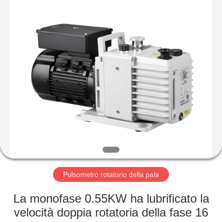
Ningbo
Baosi
Energy
Equipment
Co.,
Ltd..
All
Rights
CASA.
Reserved.
PRODOTTI
DI
NOI
VISITA
ALLA
Pulsometro rotatorio della pala
FABBRICA
La monofase 0.55KW ha lubrificato la
velocità doppia rotatoria della fase 16