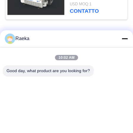
della singola fase
USD MOQ:1
Srv300 300 M3/H
CONTATTO
Categorie popolari
Tutti
Raeka
pulsometro rotatorio
10:02 AM
Pulsometro del rotolo
della pala
Good day, what product are you looking for?
Pulsometro asciutto
pulsometro di radici
della vite
Pulsometro di
sistema del
ripetitore
pulsometro
Filtro dalla foschia
Alto tubo a vuoto