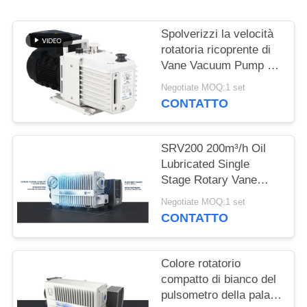
POLITICA
SULLA
Spolverizzi la velocità
PRIVACY
rotatoria ricoprente di
Vane Vacuum Pump 16
CBM/H 0,55 chilowatt
Negotiate MOQ:1 set
di potere DRV16 del
CONTATTO
motore
SRV200 200m³/h Oil
Lubricated Single
Stage Rotary Vane
Vacuum Pump for
Negotiate MOQ:1 set
Industrial Vacuum
CONTATTO
Applications
Colore rotatorio
compatto di bianco del
pulsometro della pala