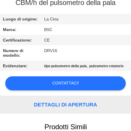
CONTROLLO
CBM/h del pulsometro della pala
DELLA
Luogo di origine:
La Cina
QUALITÀ
Marca:
BSC
CONTATTACI
Certificazione:
CE
Numero di
DRV16
modello:
CHIEDI UN
PREVENTIVO
Evidenziare:
,
tipo pulsometro della pala
pulsometro rotatorio
CONTATTACI!
BAOSI
COMPRESSOR
DETTAGLI DI APERTURA
SITEMAP
Prodotti Simili