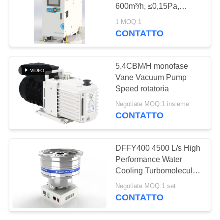
SITO
600m³/h, ≤0,15Pa,
1,9kW, GRM601
1 MOQ:1
POLITICA
CONTATTO
SULLA
PRIVACY
5.4CBM/H monofase
Vane Vacuum Pump
Speed rotatoria
Negotiate MOQ:1 insieme
CONTATTO
DFFY400 4500 L/s High
Performance Water
Cooling Turbomolecular
Vacuum Pump for
Negotiate MOQ:1 set
Semiconductor
CONTATTO