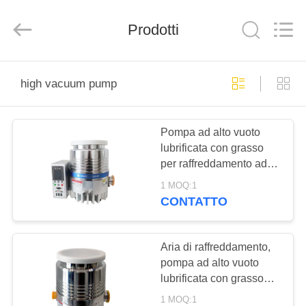
Ningbo
Baosi
Energy
Prodotti
Equipment
Co.,
Ltd..
All
Rights
CASA.
Reserved.
high vacuum pump
PRODOTTI
Pompa ad alto vuoto
lubrificata con grasso
DI
per raffreddamento ad
NOI
acqua
1 MOQ:1
DFFZ160/700PM-W
CONTATTO
VISITA
ALLA
Aria di raffreddamento,
pompa ad alto vuoto
FABBRICA
lubrificata con grasso
FFZ160/700PM-A
1 MOQ:1