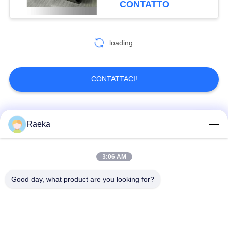
CONTATTO
loading...
CONTATTACI!
Categorie popolari
Tutti
Raeka
pulsometro rotatorio
3:06 AM
Pulsometro del rotolo
della pala
Good day, what product are you looking for?
Pulsometro asciutto
pulsometro di radici
della vite