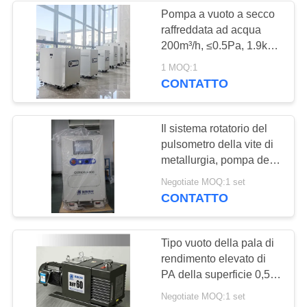
Pompa a vuoto a secco
raffreddata ad acqua
200m³/h, ≤0.5Pa, 1.9kw,
GRM201
1 MOQ:1
CONTATTO
Il sistema rotatorio del
pulsometro della vite di
metallurgia, pompa della
protezione GSD120 un ³
Negotiate MOQ:1 set
/h da 600 m. asciuga il
CONTATTO
pulsometro
Tipo vuoto della pala di
rendimento elevato di
PA della superficie 0,5
della pittura del
Negotiate MOQ:1 set
pulsometro ultimo