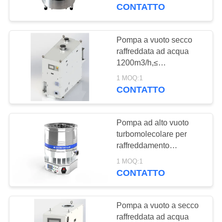
CONTROLLO
CONTATTO
DELLA
QUALITÀ
Pompa a vuoto secco
raffreddata ad acqua
1200m3/h,≤
CONTATTACI
0,15Pa,1.9kw,
1 MOQ:1
GRM1201
CONTATTO
CHIEDI UN
PREVENTIVO
Pompa ad alto vuoto
turbomolecolare per
BAOSI
raffreddamento
dell'acqua
COMPRESSOR
1 MOQ:1
DFFZ250/2000PM-W
CONTATTO
2000 L/S per
MAPPA
semiconduttori
Pompa a vuoto a secco
DEL
raffreddata ad acqua