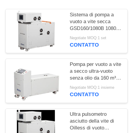
POLITICA
SULLA
Sistema di pompa a
PRIVACY
vuoto a vite secca
GSD160/1080B 1080
m3/h con pompa di
Negotiate MOQ:1 set
riserva GSD160
CONTATTO
Pompa per vuoto a vite
a secco ultra-vuoto
senza olio da 160 m³/h,
potenza motore 5,5 kW
Negotiate MOQ:1 insieme
per verniciatura
CONTATTO
superficiale
Ultra pulsometro
asciutto della vite di
Oilless di vuoto