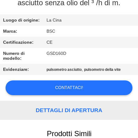
CONTROLLO
asciutto senza olio del ³ /h di m.
DELLA
Luogo di origine:
La Cina
QUALITÀ
Marca:
BSC
CONTATTACI
Certificazione:
CE
Numero di
GSD160D
modello:
CHIEDI UN
PREVENTIVO
Evidenziare:
,
pulsometro asciutto
pulsometro della vite
CONTATTACI!
BAOSI
COMPRESSOR
DETTAGLI DI APERTURA
SITEMAP
Prodotti Simili