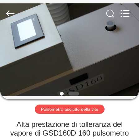
Ningbo
Baosi
Energy
Equipment
Co.,
Ltd..
All
Rights
CASA.
Reserved.
PRODOTTI
DI
NOI
VISITA
ALLA
Pulsometro asciutto della vite
FABBRICA
Alta prestazione di tolleranza del
vapore di GSD160D 160 pulsometro