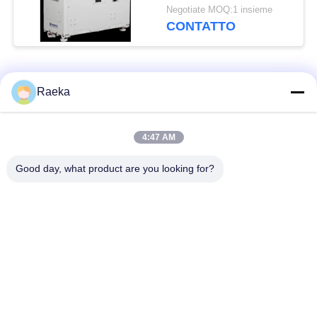
GSD120/600B
Negotiate MOQ:1 insieme
600m3/H
CONTATTO
Categorie popolari
Tutti
Raeka
pulsometro rotatorio
4:47 AM
Pulsometro del rotolo
della pala
Good day, what product are you looking for?
Pulsometro asciutto
pulsometro di radici
della vite
Pulsometro di
sistema del
ripetitore
pulsometro
Filtro dalla foschia
Alto tubo a vuoto