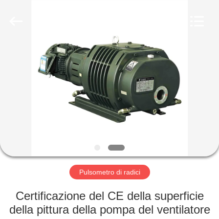
Ningbo
Baosi
Energy
Equipment
Co.,
Ltd..
All
Rights
CASA.
Reserved.
PRODOTTI
DI
NOI
VISITA
ALLA
Pulsometro di radici
FABBRICA
Certificazione del CE della superficie
della pittura della pompa del ventilatore