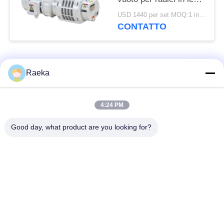
di alluminio 95m3/h
USD 1440 per set MOQ:1 insieme
0,4kW
CONTATTO
Categorie popolari
Tutti
Raeka
pulsometro rotatorio
4:24 PM
Pulsometro del rotolo
della pala
Good day, what product are you looking for?
Pulsometro asciutto
pulsometro di radici
della vite
Pulsometro di
sistema del
ripetitore
pulsometro