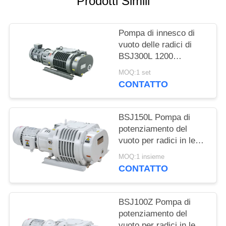
Prodotti Simili
POLITICA
SULLA
Pompa di innesco di
PRIVACY
vuoto delle radici di
BSJ300L 1200
simmetria geometrica
MOQ:1 set
del ³ /h 3.7kW di m.
CONTATTO
buona, pulsometro
BSJ150L Pompa di
potenziamento del
vuoto per radici in lega
di alluminio 500m3/h
MOQ:1 insieme
2.2kW
CONTATTO
BSJ100Z Pompa di
potenziamento del
vuoto per radici in lega