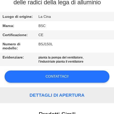
CONTROLLO
delle radici della lega di alluminio
DELLA
Luogo di origine:
La Cina
QUALITÀ
Marca:
BSC
CONTATTACI
Certificazione:
CE
Numero di
BSJ150L
modello:
CHIEDI UN
PREVENTIVO
Evidenziare:
,
pianta la pompa del ventilatore
l'industriale pianta il ventilatore
BAOSI
CONTATTACI!
COMPRESSOR
DETTAGLI DI APERTURA
SITEMAP