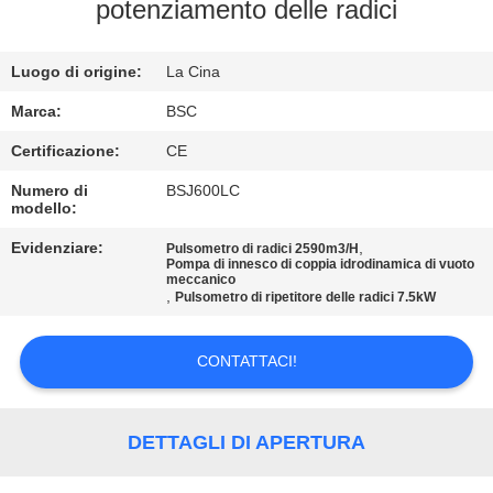
CONTROLLO
potenziamento delle radici
DELLA
Luogo di origine:
La Cina
QUALITÀ
Marca:
BSC
CONTATTACI
Certificazione:
CE
Numero di
BSJ600LC
modello:
CHIEDI UN
PREVENTIVO
Evidenziare:
,
Pulsometro di radici 2590m3/H
Pompa di innesco di coppia idrodinamica di vuoto
meccanico
,
Pulsometro di ripetitore delle radici 7.5kW
BAOSI
COMPRESSOR
CONTATTACI!
SITEMAP
DETTAGLI DI APERTURA