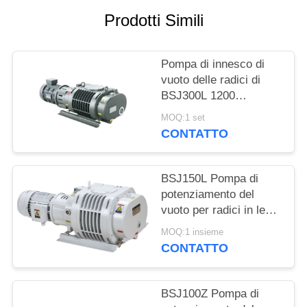
POLITICA
Prodotti Simili
SULLA
PRIVACY
Pompa di innesco di
vuoto delle radici di
BSJ300L 1200
simmetria geometrica
MOQ:1 set
del ³ /h 3.7kW di m.
CONTATTO
buona, pulsometro
BSJ150L Pompa di
potenziamento del
vuoto per radici in lega
di alluminio 500m3/h
MOQ:1 insieme
2.2kW
CONTATTO
BSJ100Z Pompa di