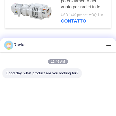
potenziamento del
vuoto per radici in lega
di alluminio 95m3/h
USD 1440 per set MOQ:1 insieme
0,4kW
CONTATTO
Categorie popolari
Tutti
Raeka
pulsometro rotatorio
12:46 AM
Pulsometro del rotolo
della pala
Good day, what product are you looking for?
Pulsometro asciutto
pulsometro di radici
della vite
Pulsometro di
sistema del
ripetitore
pulsometro