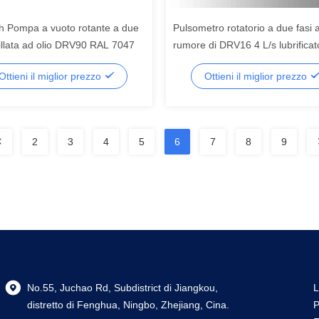
h Pompa a vuoto rotante a due
Pulsometro rotatorio a due fasi 
gillata ad olio DRV90 RAL 7047
rumore di DRV16 4 L/s lubrificat
pulsometro, pulsometro rotatorio
Ottieni il miglior prezzo
Ottieni il miglior prezzo
pala dell'olio
2
3
4
5
6
7
8
9
No.55, Juchao Rd, Subdistrict di Jiangkou,
L
distretto di Fenghua, Ningbo, Zhejiang, Cina.
P