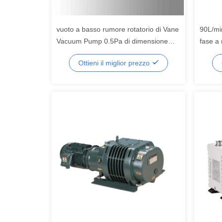
vuoto a basso rumore rotatorio di Vane
90L/mi
Vacuum Pump 0.5Pa di dimensione
fase a 
compatta del ³ /h di 20m alto ultimo
Ottieni il miglior prezzo