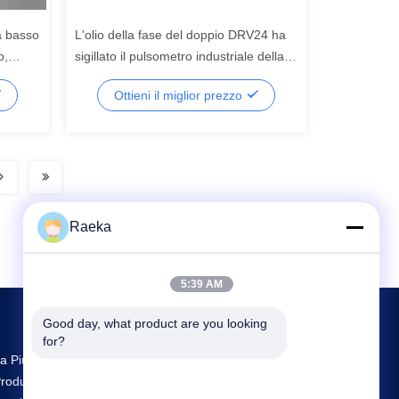
a basso
L'olio della fase del doppio DRV24 ha
o,
sigillato il pulsometro industriale della
 della
pompa a rotore 6 L/s
Ottieni il miglior prezzo
Raeka
5:39 AM
Good day, what product are you looking 
for?
a Più Grande Ricerca E Sviluppo E
roduzione Rotary Vane Vacuum Pump