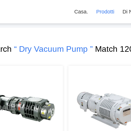
Casa.
Prodotti
Di 
arch
“ Dry Vacuum Pump ”
Match 120