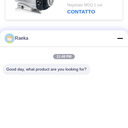
senza olio, pompa a
Negotiate MOQ:1 set
rotolo secco
CONTATTO
Categorie popolari
Tutti
Raeka
pulsometro rotatorio
11:48 PM
Pulsometro del rotolo
della pala
Good day, what product are you looking for?
Pulsometro asciutto
pulsometro di radici
della vite
Pulsometro di
sistema del
ripetitore
pulsometro
Filtro dalla foschia