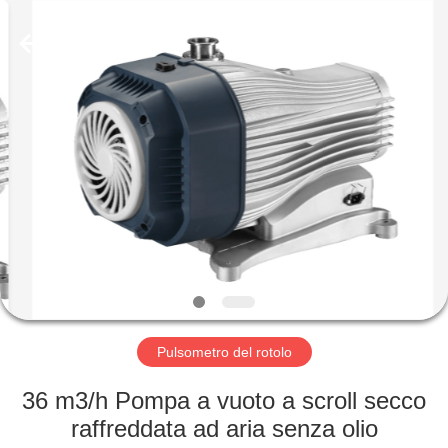
Ningbo
Baosi
Energy
Equipment
Co.,
Ltd..
All
Rights
CASA.
Reserved.
PRODOTTI
DI
NOI
VISITA
ALLA
Pulsometro del rotolo
FABBRICA
36 m3/h Pompa a vuoto a scroll secco
raffreddata ad aria senza olio