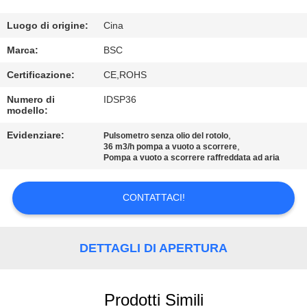
CONTROLLO
DELLA
Luogo di origine:
Cina
QUALITÀ
Marca:
BSC
Certificazione:
CE,ROHS
CONTATTACI
Numero di
IDSP36
modello:
CHIEDI UN
Evidenziare:
,
Pulsometro senza olio del rotolo
,
36 m3/h pompa a vuoto a scorrere
PREVENTIVO
Pompa a vuoto a scorrere raffreddata ad aria
BAOSI
CONTATTACI!
COMPRESSOR
DETTAGLI DI APERTURA
SITEMAP
Prodotti Simili