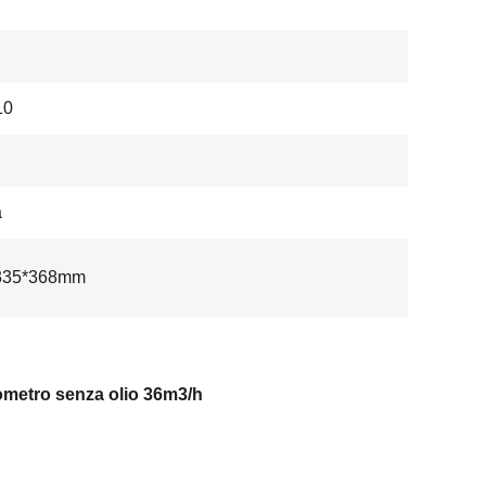
10
a
335*368mm
ometro senza olio 36m3/h