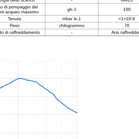
angia dello scarico
-
NW25
o di pompaggio del
gh-1
100
re acqueo massimo
Tenuta
mbar ls-1
<1×10-6
Peso
chilogrammo
70
o di raffreddamento
-
Aria raffredda