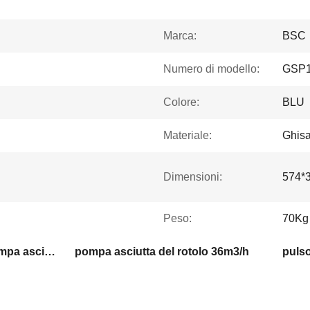
Marca:
BSC
Numero di modello:
GSP
Colore:
BLU
Materiale:
Ghis
Dimensioni:
574*
Peso:
70Kg
l'aria ha raffreddato la pompa asciutta del rotolo
pompa asciutta del rotolo 36m3/h
puls