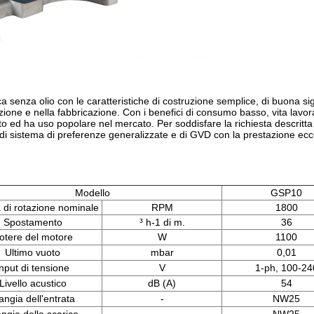
nza olio con le caratteristiche di costruzione semplice, di buona sigil
ione e nella fabbricazione. Con i benefici di consumo basso, vita lavorati
 ed ha uso popolare nel mercato. Per soddisfare la richiesta descritta de
di sistema di preferenze generalizzate e di GVD con la prestazione eccell
Modello
GSP10
à di rotazione nominale
RPM
1800
Spostamento
³ h-1 di m.
36
otere del motore
W
1100
Ultimo vuoto
mbar
0,01
Input di tensione
V
1-ph, 100-24
Livello acustico
dB (A)
54
angia dell'entrata
-
NW25