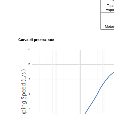
Fl
Tass
vapo
Metod
Curva di prestazione