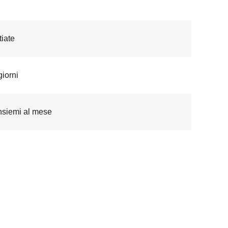
iate
giorni
nsiemi al mese