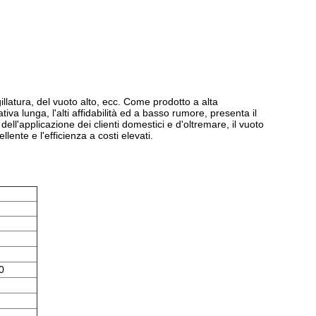
latura, del vuoto alto, ecc. Come prodotto a alta
va lunga, l'alti affidabilità ed a basso rumore, presenta il
ll'applicazione dei clienti domestici e d'oltremare, il vuoto
ente e l'efficienza a costi elevati.
0