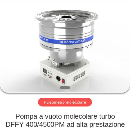
Ningbo
Baosi
Energy
Equipment
Co.,
Ltd..
All
Rights
CASA.
Reserved.
PRODOTTI
DI
NOI
VISITA
ALLA
Pulsometro molecolare
FABBRICA
Pompa a vuoto molecolare turbo
DFFY 400/4500PM ad alta prestazione