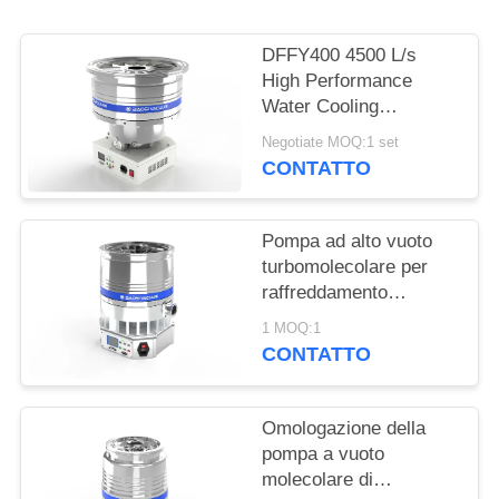
POLITICA
SULLA
DFFY400 4500 L/s
PRIVACY
High Performance
Water Cooling
Turbomolecular
Negotiate MOQ:1 set
Vacuum Pump for
CONTATTO
Semiconductor
Pompa ad alto vuoto
turbomolecolare per
raffreddamento
dell'acqua
1 MOQ:1
DFFZ250/2000PM-W
CONTATTO
2000 L/S per
semiconduttori
Omologazione della
pompa a vuoto
molecolare di