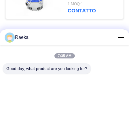
raffreddamento
1 MOQ:1
dell'acqua
CONTATTO
FFZ250/2000PM-W
Categorie popolari
Tutti
Raeka
pulsometro rotatorio
7:35 AM
Pulsometro del rotolo
della pala
Good day, what product are you looking for?
Pulsometro asciutto
pulsometro di radici
della vite
Pulsometro di
sistema del
ripetitore
pulsometro
Filtro dalla foschia
Alto tubo a vuoto