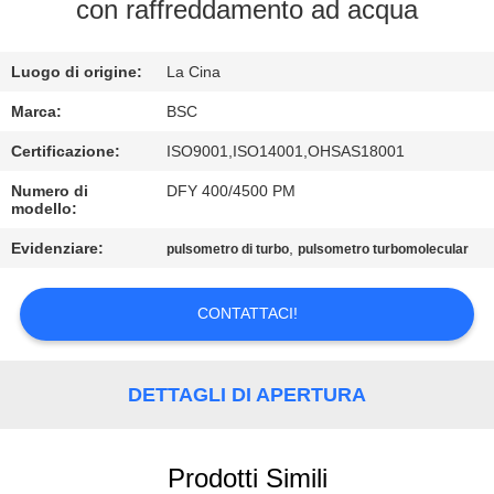
CONTROLLO
con raffreddamento ad acqua
DELLA
Luogo di origine:
La Cina
QUALITÀ
Marca:
BSC
CONTATTACI
Certificazione:
ISO9001,ISO14001,OHSAS18001
Numero di
DFY 400/4500 PM
modello:
CHIEDI UN
PREVENTIVO
Evidenziare:
,
pulsometro di turbo
pulsometro turbomolecular
CONTATTACI!
BAOSI
COMPRESSOR
DETTAGLI DI APERTURA
SITEMAP
Prodotti Simili