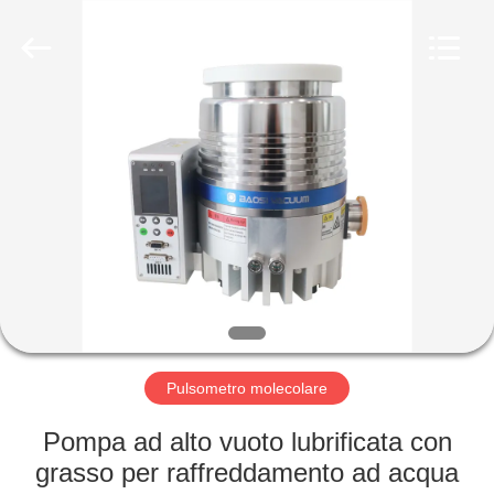
Ningbo
Baosi
Energy
Equipment
Co.,
Ltd..
All
Rights
CASA.
Reserved.
PRODOTTI
DI
NOI
VISITA
ALLA
Pulsometro molecolare
FABBRICA
Pompa ad alto vuoto lubrificata con
grasso per raffreddamento ad acqua