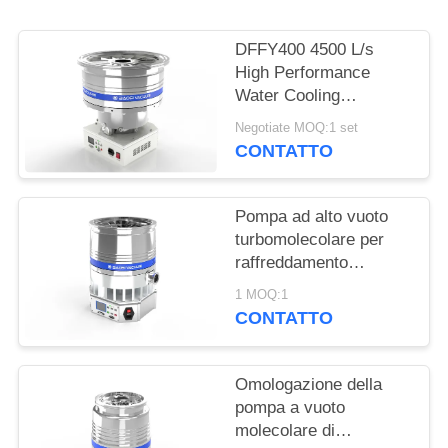
POLITICA
SULLA
DFFY400 4500 L/s
PRIVACY
High Performance
Water Cooling
Turbomolecular
Negotiate MOQ:1 set
Vacuum Pump for
CONTATTO
Semiconductor
Pompa ad alto vuoto
turbomolecolare per
raffreddamento
dell'acqua
1 MOQ:1
DFFZ250/2000PM-W
CONTATTO
2000 L/S per
semiconduttori
Omologazione della
pompa a vuoto
molecolare di