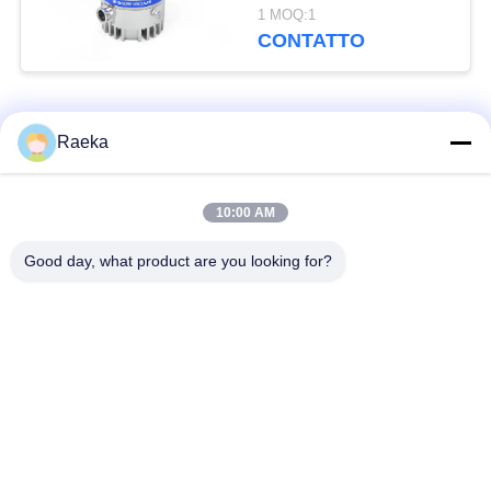
raffreddamento
1 MOQ:1
dell'acqua
CONTATTO
FFZ250/2000PM-W
Categorie popolari
Tutti
Raeka
pulsometro rotatorio
10:00 AM
Pulsometro del rotolo
della pala
Good day, what product are you looking for?
Pulsometro asciutto
pulsometro di radici
della vite
Pulsometro di
sistema del
ripetitore
pulsometro
Filtro dalla foschia
Alto tubo a vuoto