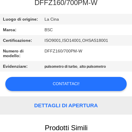
CONTROLLO
DFFZ160/700PM-W
DELLA
Luogo di origine:
La Cina
QUALITÀ
Marca:
BSC
CONTATTACI
Certificazione:
ISO9001,ISO14001,OHSAS18001
Numero di
DFFZ160/700PM-W
modello:
CHIEDI UN
PREVENTIVO
Evidenziare:
,
pulsometro di turbo
alto pulsometro
CONTATTACI!
BAOSI
COMPRESSOR
DETTAGLI DI APERTURA
SITEMAP
Prodotti Simili